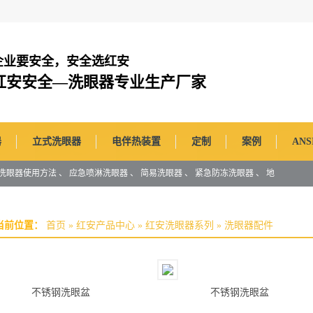
企业要安全，安全选红安
红安安全—洗眼器专业生产厂家
器
立式洗眼器
电伴热装置
定制
案例
AN
洗眼器使用方法
、
应急喷淋洗眼器
、
简易洗眼器
、
紧急防冻洗眼器
、
地
当前位置：
首页
»
红安产品中心
»
红安洗眼器系列
»
洗眼器配件
不锈钢洗眼盆
不锈钢洗眼盆