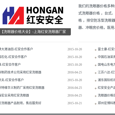
我们的洗眼器价格多种
式洗眼器价格 ，台式
格 ，排空防冻型洗眼
器、冲眼房价格，医用
【洗眼器价格大全】-上海红安洗眼器厂家
出口洗眼器产品： 1
国家。 2，红安洗眼
格的洗眼器是非常值！ 洗
津大港油田-红安合作客户
2015-10-20
富士康-红
安洗眼器价格一览表：
国石化-红安合作客户
2015-10-20
中国石油采
维-红安合作客户
2015-10-20
国电山东电
泰制药技术公司采用红安洗眼器
2016-04-25
江苏八达-
斯夫-红安合作客户
2015-10-20
浦东国际机
斯特维华义制药厂采用红安洗眼器
2016-04-25
红安安全产
海宏业采用红安洗眼器
2016-04-25
障，规格齐全
洗眼器价格
安洗眼器产品耐用，售后服务好
2015-10-21
价格
郑州宏博科