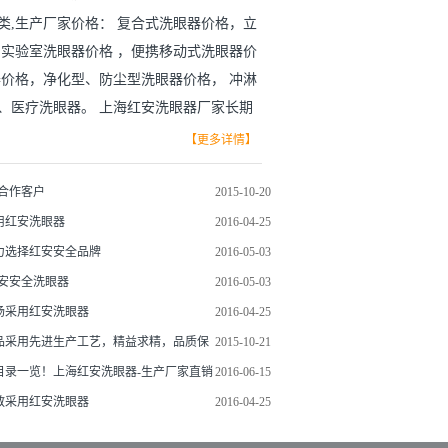
类,生产厂家价格： 复合式洗眼器价格，立
、实验室洗眼器价格 ，便携移动式洗眼器价
器价格，净化型、防尘型洗眼器价格， 冲淋
、医疗洗眼器。 上海红安洗眼器厂家长期
，美国，加拿大，澳大利亚，法国，德国等，
【更多详情】
器是以厂家直销价格，用国内价格买到出口规
眼器价格全国电话：021-69208858） 红
安合作客户
2015-10-20
用红安洗眼器
2016-04-25
力选择红安安全品牌
2016-05-03
红安安全洗眼器
2016-05-03
场采用红安洗眼器
2016-04-25
品采用先进生产工艺，精益求精，品质保
2015-10-21
目录一览！上海红安洗眼器-生产厂家直销
2016-06-15
教采用红安洗眼器
2016-04-25