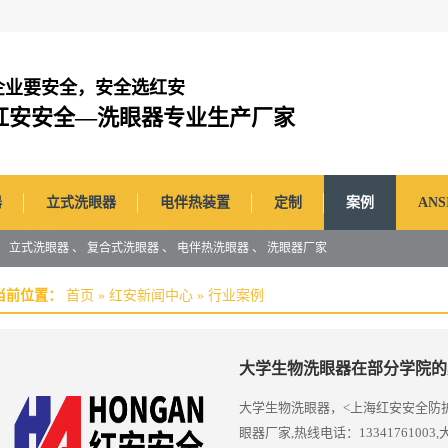
企业要安全，安全选红安
红安安全—洗眼器专业生产厂家
器
立式洗眼器
电伴热装置
定制
案例
AN
、
立式洗眼器
、
复合式洗眼器
、
电伴热洗眼器
、
洗眼器厂家
当前位置：
首页
»
红安新闻中心
»
行业案例
大学生物洗眼器在部分学院的
大学生物洗眼器，<上海红安安全防
眼器厂家,热线电话：133417610