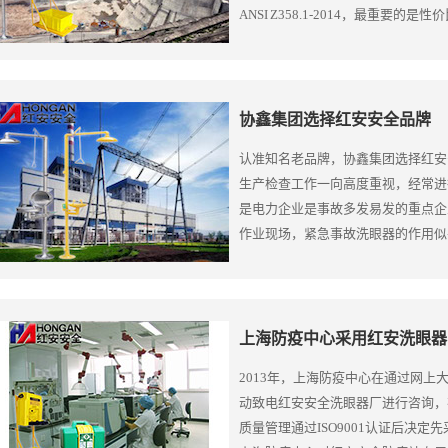
ANSI Z358.1-2014，最重要的
协鑫集团选择红安安全品牌
认准知名老品牌，协鑫集团选择红安
生产检查工作一向高度重视，经常进
是电力企业是事故多发易发的重点企
作业现场，紧急事故洗眼器的作用似
协鑫（集团）控股有限公司2015年全
企业500强。自2009年开始，协
试用的态度，购买寥寥几台红安洗
上海防疫中心采用红安洗眼器
2013年，上海防疫中心在通过网
动致电红安安全洗眼器厂进行咨询，
质量管理通过ISO9001认证后决