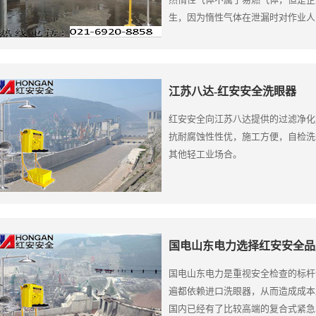
生，因为惰性气体在泄漏时对作业人
产生头晕甚至窒息的后果，并且该蒸
间。所以当事故发生时应立刻疏散人
江苏八达-红安安全洗眼器
红安安全向江苏八达提供的过滤净化
抗耐腐蚀性性优，施工方便，自检洗
其他轻工业场合。
国电山东电力选择红安安全品
国电山东电力是重视安全检查的标杆
遍都依赖进口洗眼器，从而造成成本
国内已经有了比较高端的复合式紧急