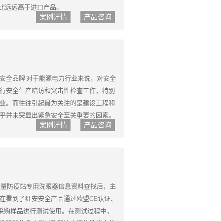
是性价比远远高于进口产品。
案例详情
产品咨询
安全品牌 对于能源电力行业来说，对安全
行安全生产暗访和突击性检查工作，特别
业。而往往引起最为关注的是建设工程和
乎并未突显出紧急安全至关重要的因素。
案例详情
产品咨询
球新能源企业500强排名11，中国新能源
鑫（集团）控股有限公司下属嘉兴分公司抱着
上大量防疫站专用洗眼器信息资料查找后，主
在看到了红安安全产品通过欧盟CE认证、
定先采购样品进行测试使用。在测试过程中，