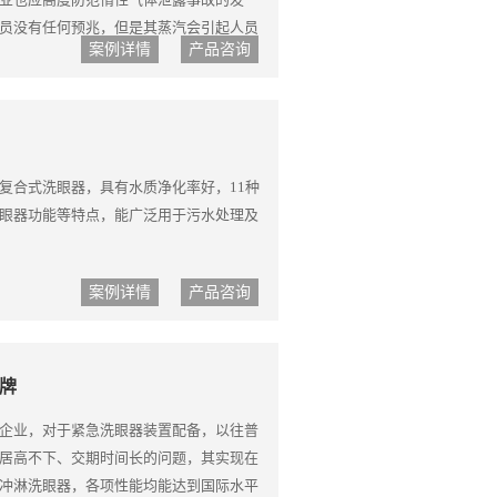
员没有任何预兆，但是其蒸汽会引起人员
案例详情
产品咨询
汽会沿地面扩散堆积于低洼处或密闭空
员并隔离所有方向泄露去至少100米。
复合式洗眼器，具有水质净化率好，11种
眼器功能等特点，能广泛用于污水处理及
案例详情
产品咨询
牌
企业，对于紧急洗眼器装置配备，以往普
居高不下、交期时间长的问题，其实现在
冲淋洗眼器，各项性能均能达到国际水平