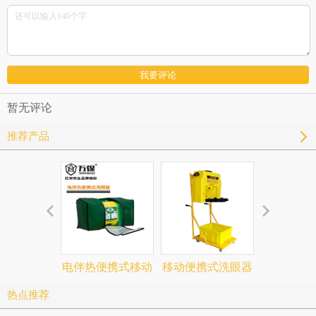
暂无评论
推荐产品
电伴热便携式移动
移动便携式洗眼器
防爆电加热
洗眼器
90906692
合式洗
热点推荐