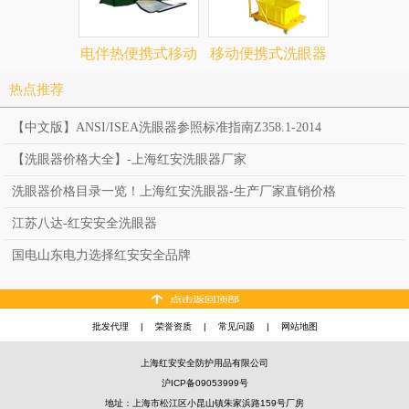
电伴热便携式移动
移动便携式洗眼器
防爆电加热
洗眼器
90906692
合式洗
热点推荐
【中文版】ANSI/ISEA洗眼器参照标准指南Z358.1-2014
【洗眼器价格大全】-上海红安洗眼器厂家
洗眼器价格目录一览！上海红安洗眼器-生产厂家直销价格
江苏八达-红安安全洗眼器
国电山东电力选择红安安全品牌
批发代理
|
荣誉资质
|
常见问题
|
网站地图
上海红安安全防护用品有限公司
沪ICP备09053999号
地址：上海市松江区小昆山镇朱家浜路159号厂房