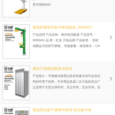
石油化工等。
货号简称6661
大踏板复合式洗眼器是配备喷淋系统和洗眼系统的
紧急救护用品。当有害物质喷溅到工人眼部、面
部、脖子或者手臂等部位时，可以使用应急排空防
冻大踏板冲淋洗眼器的洗眼系统进行冲洗。
紧急防爆电伴热冲淋洗眼器_90906663
这些客户正在用这款产品：云天化集团，宏达股份
产品说明 产品名称：电伴热洗眼器 产品货号：
山西阳煤丰喜肥业 宝丰能源 烟台万华聚氨酯 恒源
90906663 品 牌：红安-万保品牌 产品材质： 管材、
石油化工等。
洗眼盆为优质不锈钢。 性能参数：淋浴喷头：120-
180升/分钟，洗眼器喷头：12升/分钟
紧急不锈钢洗眼器冲淋房
产品简介：不锈钢冲淋房以其所有废水等均在其封
闭的环境下使用，不对周边造成二次污染的优点广
泛适用于大型洁净车间，无尘车间，无水车间，实
验室等，接触到危险物质的车间内，此产品可根据
您的要求定制大小与功能。
正在使用该产品的部分客户：
紧急阳光板不锈钢冲淋房-阳光板冲淋