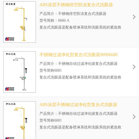
ABS涂层不锈钢排空防冻复合式洗眼器
这些客户正在用这款产品：山东海化集团，四川化
90906660-A
产品简介：不锈钢排空防冻复合式洗眼器
工控股(集团）有限责任公司旭阳煤化工集团 宝丰能
货号简称：6660-A
源 天津大沽化工股份 恒源石油化
复合式洗眼器是配备喷淋系统和洗眼系统的紧急救
护用品，直接安装在地面上使用。复合式洗眼器广
泛适用于石油、化工、电力、电子和港口等行业存
在着化学物质的工作场所使用。
不锈钢过滤净化型复合式洗眼器90906680
这些客户正在用这款产品：山东海化集团，四川化
产品简介：不锈钢自动过滤净化级复合式洗眼器
工控股(集团）有限责任公司旭阳煤化工集团 宝丰能
货号简称6681
源 天津大沽化工股份 恒源石油化
复合式洗眼器是配备喷淋系统和洗眼系统的紧急救
护用品，直接安装在地面上使用。当有害物质喷溅
到工人眼部、面部、脖子或者手臂等部位时，可以
使用复合式洗眼器的洗眼系统进行冲洗。复合式洗
眼器广泛适用于石油、化工、电力、电子和港口等
ABS涂层不锈钢过滤净化型复合式洗眼器
行业存在着化学物质的工作场所使用。
90906681
产品简介：不锈钢自动过滤净化级复合式洗眼器
货号简称6681
复合式洗眼器是配备喷淋系统和洗眼系统的紧急救
护用品，直接安装在地面上使用。当有害物质喷溅