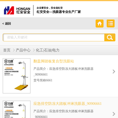
企业要安全，安全选红安
红安安全—洗眼器专业生产厂家
首页
产品中心
化工|石油|电力
翻盖脚踏板复合型洗眼站
产品简介：应急排空防冻大踏板冲淋洗眼器
_90906661
货号简称6661
大踏板复合式洗眼器是配备喷淋系统和洗眼系统的
紧急救护用品。当有害物质喷溅到工人眼部、面
部、脖子或者手臂等部位时，可以使用应急排空防
冻大踏板冲淋洗眼器的洗眼系统进行冲洗。
应急排空防冻大踏板冲淋洗眼器_90906661
这些客户正在用这款产品：云天化集团，宏达股份
产品简介：应急排空防冻大踏板冲淋洗眼器
山西阳煤丰喜肥业 宝丰能源 烟台万华聚氨酯 恒源
_90906661