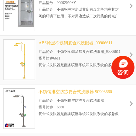
金山石化，巴斯夫
房-90902050+Y
产品型号：90902050+Y
产品简介：不锈钢冲淋房以其所有废水等均在其封
闭的环境下使用，不对周边造成二次污染的优点广
泛适用于大型洁净车间，无尘车间，无水车间，实
验室等，接触到危险物质的车间内，此产品可根据
您的要求定制大小与功能。
正在使用该产品的部分客户：
ABS涂层不锈钢复合式洗眼器_90906611
金山石化，巴斯夫
产品简介：不锈钢ABS涂层复合式洗眼器_90906611
货号简称6611
复合式洗眼器是配备喷淋系统和洗眼系统的紧急救
护用品，直接安装在地面上使用。复合式洗眼器广
泛适用于石油、化工、电力、电子和港口等行业存
在着化学物质的工作场所使用。
不锈钢排空防冻复合式洗眼器 90906660
产品简介：不锈钢排空防冻复合式洗眼器
货号简称：6660
复合式洗眼器是配备喷淋系统和洗眼系统的紧急救
护用品，直接安装在地面上使用。复合式洗眼器广
泛适用于石油、化工、电力、电子和港口等行业存
在着化学物质的工作场所使用。