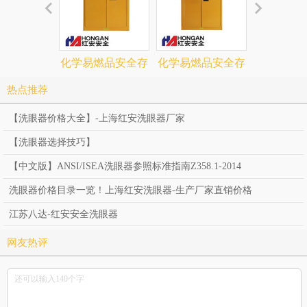
化学易燃品安全存
化学易燃品安全存
化学易燃品
储柜「60加仑」黄
储柜「45加仑」黄
储柜「30
热点推荐
色-CHEMICAL
色-CHEMICAL
色-CHEM
【洗眼器价格大全】-上海红安洗眼器厂家
SAFETY
SAFETY
SAFE
【洗眼器选择技巧】
STORAGE
STORAGE
STORA
【中文版】ANSI/ISEA洗眼器参照标准指南Z358.1-2014
CABINET
CABINET
CABIN
洗眼器价格目录一览！上海红安洗眼器-生产厂家直销价格
江苏八达-红安安全洗眼器
网友热评